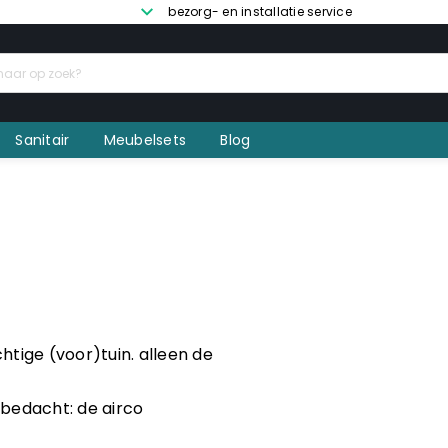
bezorg- en installatie service
Sanitair
Meubelsets
Blog
chtige (voor)tuin. alleen de
bedacht: de airco