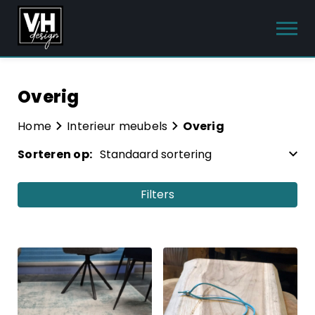
Overig
Producten
Interieur meubels
Home
Interieur meubels
Overig
Sorteren op:
Tuinmeubelen
Sanitair
Filters
Meubelsets
Categorieën
Blog
Accessoires
Hulp & Contact
Interieur meubels
Interieur accessoires