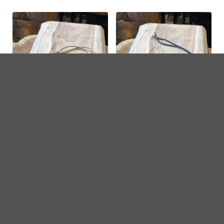
houten sieraden
houten sieraden
ketting beige
ketting blauw
€
6,95
€
6,95
Bekijk hier
Bekijk hier