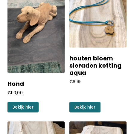
Overig
Prijs
€
6.00
€
110.00
houten bloem
sieraden ketting
aqua
€
6,95
Hond
€
110,00
Bekijk hier
Bekijk hier