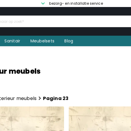
bezorg- en installatie service
Sanitair
Meubelsets
Blog
eur meubels
terieur meubels
Pagina 23