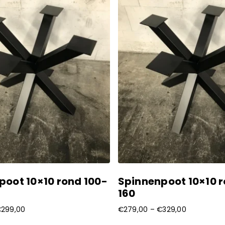
poot 10×10 rond 100-
Spinnenpoot 10×10 r
160
€
299,00
€
279,00
–
€
329,00