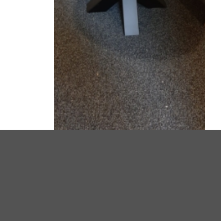
Suar tafel rond met spin
poot
€
249,00
Bekijk hier