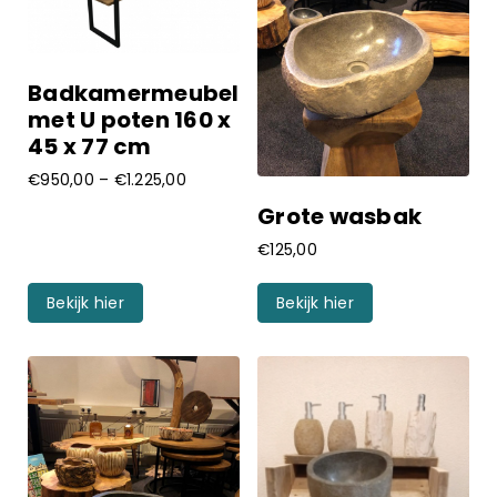
Prijs
Badkamermeubel
€
55.00
€
1225.00
met U poten 160 x
45 x 77 cm
€
950,00
–
€
1.225,00
Grote wasbak
€
125,00
Bekijk hier
Bekijk hier