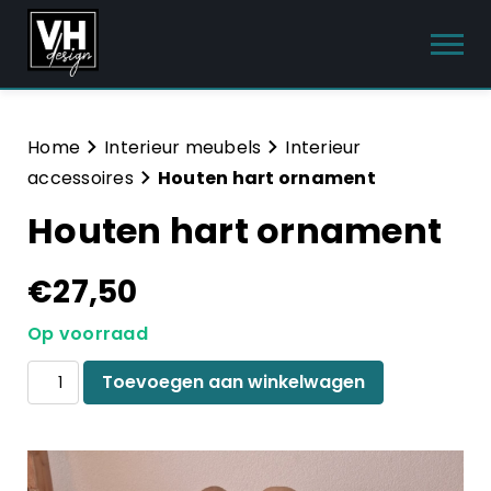
Producten
Home
Interieur meubels
Interieur
accessoires
Houten hart ornament
Interieur meubels
Houten hart ornament
Tuinmeubelen
€
27,50
Sanitair
Op voorraad
Meubelsets
Houten
Toevoegen aan winkelwagen
Blog
hart
ornament
aantal
Hulp & Contact