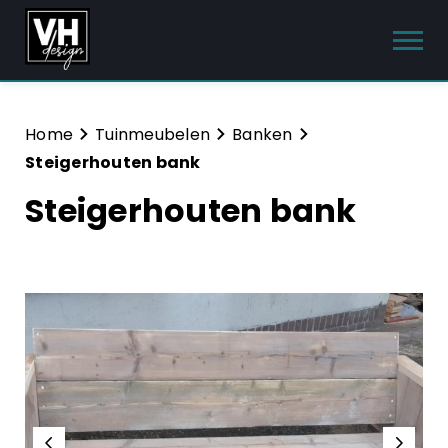
Producten
Home
Tuinmeubelen
Banken
Steigerhouten bank
Interieur meubels
Steigerhouten bank
Tuinmeubelen
Sanitair
Meubelsets
Blog
Hulp & Contact