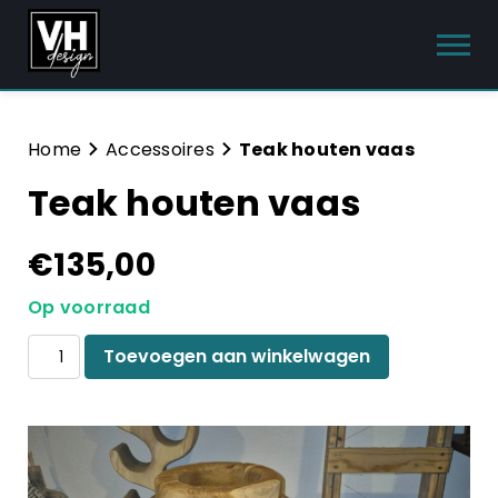
Producten
Home
Accessoires
Teak houten vaas
Teak houten vaas
Interieur meubels
Tuinmeubelen
€
135,00
Sanitair
Op voorraad
Meubelsets
Teak
Toevoegen aan winkelwagen
houten
vaas
Blog
aantal
Hulp & Contact