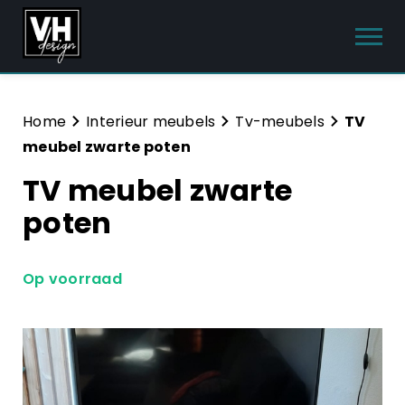
Producten
Home
Interieur meubels
Tv-meubels
TV
meubel zwarte poten
Interieur meubels
TV meubel zwarte
Tuinmeubelen
poten
Sanitair
Op voorraad
Meubelsets
Blog
Hulp & Contact