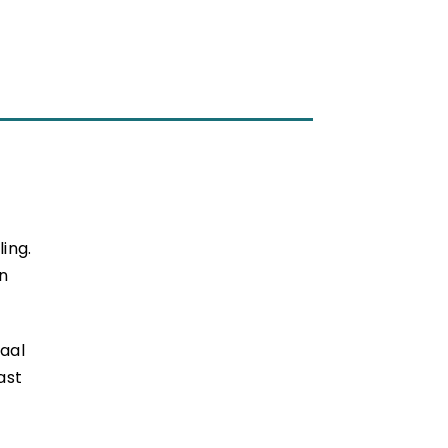
ing.
n
aal
ast