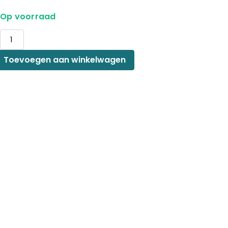
Op voorraad
Wijnkast
met
Laden
Toevoegen aan winkelwagen
aantal