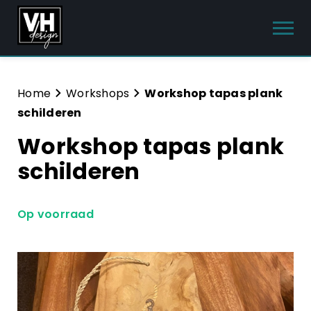
Producten
Home
Workshops
Workshop tapas plank
schilderen
Interieur meubels
Workshop tapas plank
Tuinmeubelen
schilderen
Sanitair
Op voorraad
Meubelsets
Blog
Hulp & Contact