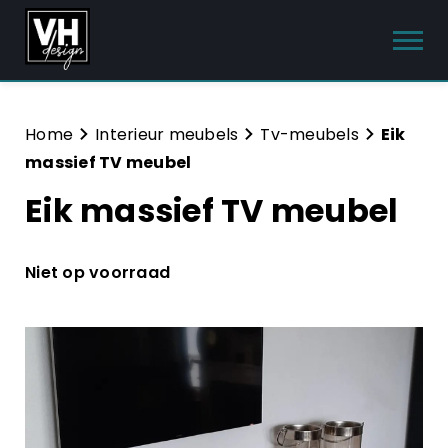
Producten
Home
Interieur meubels
Tv-meubels
Eik
massief TV meubel
Interieur meubels
Eik massief TV meubel
Tuinmeubelen
Sanitair
Niet op voorraad
Meubelsets
Blog
Hulp & Contact