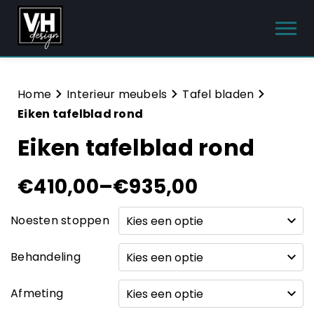
Producten
Home
Interieur meubels
Tafel bladen
Eiken tafelblad rond
Interieur meubels
Eiken tafelblad rond
Tuinmeubelen
€
410,00
–
€
935,00
Sanitair
Meubelsets
Noesten stoppen
Blog
Behandeling
Hulp & Contact
Afmeting