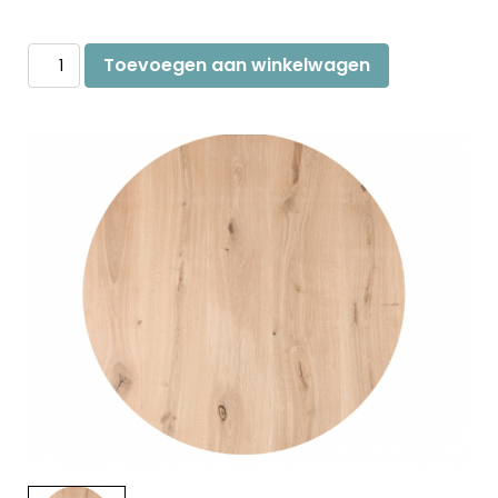
Eiken
Toevoegen aan winkelwagen
tafelblad
rond
aantal