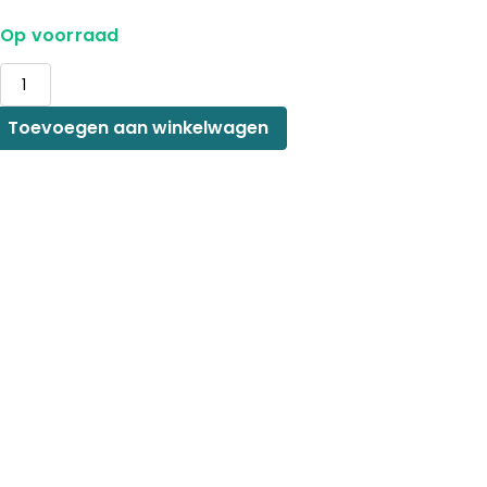
Op voorraad
kaars
dennenappel
aantal
Toevoegen aan winkelwagen