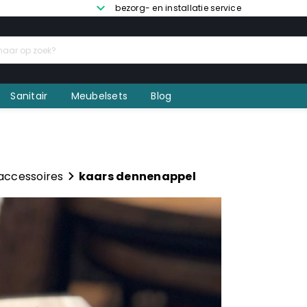
bezorg- en installatie service
Sanitair
Meubelsets
Blog
 accessoires
kaars dennenappel