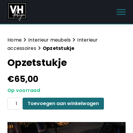
Producten
Home
Interieur meubels
Interieur
accessoires
Opzetstukje
Interieur meubels
Opzetstukje
Tuinmeubelen
€
65,00
Sanitair
Op voorraad
Meubelsets
Opzetstukje
Toevoegen aan winkelwagen
Blog
aantal
Hulp & Contact