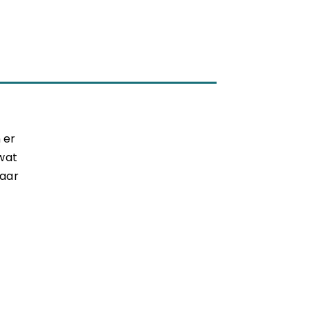
 er
wat
naar