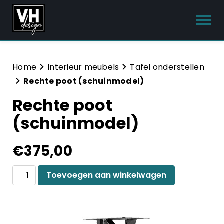
Producten
Home
Interieur meubels
Tafel onderstellen
Rechte poot (schuinmodel)
Interieur meubels
Rechte poot
Tuinmeubelen
(schuinmodel)
Sanitair
€
375,00
Meubelsets
Rechte
Toevoegen aan winkelwagen
Blog
poot
(schuinmodel)
Hulp & Contact
aantal