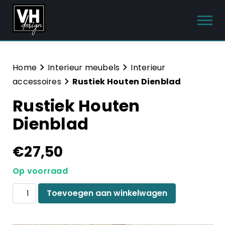
Producten
Home
Interieur meubels
Interieur
accessoires
Rustiek Houten Dienblad
Interieur meubels
Rustiek Houten
Tuinmeubelen
Dienblad
Sanitair
€
27,50
Meubelsets
Op voorraad
Blog
Rustiek
Toevoegen aan winkelwagen
Houten
Hulp & Contact
Dienblad
aantal