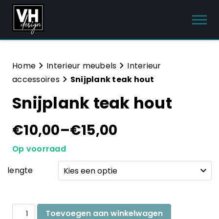
Producten
Home
Interieur meubels
Interieur
accessoires
Snijplank teak hout
Interieur meubels
Snijplank teak hout
Tuinmeubelen
€
10,00
–
€
15,00
Sanitair
Op voorraad
Meubelsets
lengte
Blog
Hulp & Contact
Snijplank
Toevoegen aan winkelwagen
teak