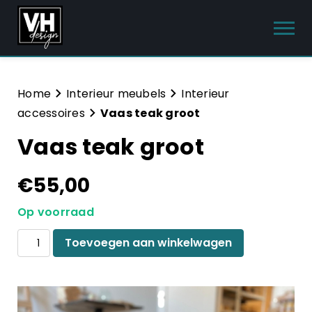
Producten
Home
Interieur meubels
Interieur
accessoires
Vaas teak groot
Interieur meubels
Vaas teak groot
Tuinmeubelen
€
55,00
Sanitair
Op voorraad
Meubelsets
Vaas
Toevoegen aan winkelwagen
Blog
teak
groot
aantal
Hulp & Contact